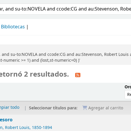
álogo
Bibliotecas
 and su-to:NOVELA and ccode:CG and au:Stevenson, Robert Louis and 
t-numeric >= 1) and (lost,st-numeric=0) )'
etornó 2 resultados.
Ord
mpiar todo
Seleccionar títulos para:
Agregar al carrito
tesoro
n, Robert Louis
, 1850-1894