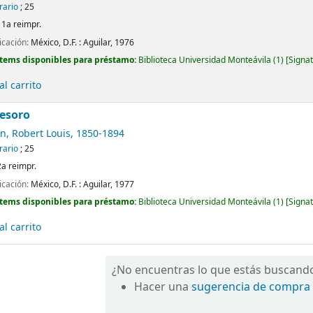
erario
; 25
 1a reimpr.
icación:
México, D.F. :
Aguilar,
1976
Ítems disponibles para préstamo:
Biblioteca Universidad Monteávila
(1)
Signat
l carrito
tesoro
n, Robert Louis
, 1850-1894
erario
; 25
2a reimpr.
icación:
México, D.F. :
Aguilar,
1977
Ítems disponibles para préstamo:
Biblioteca Universidad Monteávila
(1)
Signat
l carrito
¿No encuentras lo que estás buscand
Hacer una
sugerencia de compra