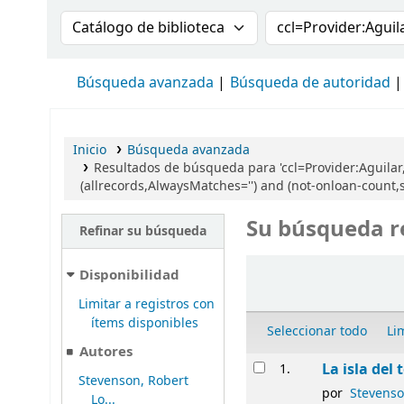
Buscar en el catálogo por:
Buscar en el cat
Búsqueda avanzada
Búsqueda de autoridad
Inicio
Búsqueda avanzada
Resultados de búsqueda para 'ccl=Provider:Aguilar,
(allrecords,AlwaysMatches='') and (not-onloan-count,s
Su búsqueda r
Refinar su búsqueda
Ordenar
Disponibilidad
Limitar a registros con
ítems disponibles
Seleccionar todo
Li
Autores
Resultados
La isla del 
1.
Stevenson, Robert
por
Stevenso
Lo...