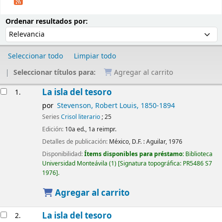
Ordenar
Ordenar por:
Ordenar resultados por:
Seleccionar todo
Limpiar todo
Seleccionar títulos para:
Agregar al carrito
Resultados
La isla del tesoro
1.
por
Stevenson, Robert Louis
, 1850-1894
Series
Crisol literario
; 25
Edición:
10a ed., 1a reimpr.
Detalles de publicación:
México, D.F. :
Aguilar,
1976
Disponibilidad:
Ítems disponibles para préstamo:
Biblioteca
Universidad Monteávila
(1)
Signatura topográfica:
PR5486 S7
1976
.
Agregar al carrito
La isla del tesoro
2.