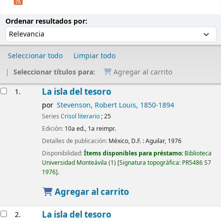
Ordenar
Ordenar por:
Ordenar resultados por:
Seleccionar todo
Limpiar todo
Seleccionar títulos para:
Agregar al carrito
Resultados
La isla del tesoro
1.
por
Stevenson, Robert Louis
, 1850-1894
Series
Crisol literario
; 25
Edición:
10a ed., 1a reimpr.
Detalles de publicación:
México, D.F. :
Aguilar,
1976
Disponibilidad:
Ítems disponibles para préstamo:
Biblioteca
Universidad Monteávila
(1)
Signatura topográfica:
PR5486 S7
1976
.
Agregar al carrito
La isla del tesoro
2.