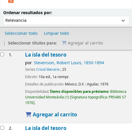
Ordenar
Ordenar por:
Ordenar resultados por:
Seleccionar todo
Limpiar todo
Seleccionar títulos para:
Agregar al carrito
Resultados
La isla del tesoro
1.
por
Stevenson, Robert Louis
, 1850-1894
Series
Crisol literario
; 25
Edición:
10a ed., 1a reimpr.
Detalles de publicación:
México, D.F. :
Aguilar,
1976
Disponibilidad:
Ítems disponibles para préstamo:
Biblioteca
Universidad Monteávila
(1)
Signatura topográfica:
PR5486 S7
1976
.
Agregar al carrito
La isla del tesoro
2.