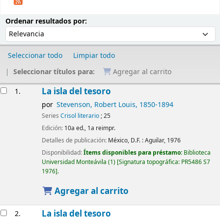
Ordenar
Ordenar por:
Ordenar resultados por:
Seleccionar todo
Limpiar todo
Seleccionar títulos para:
Agregar al carrito
Resultados
La isla del tesoro
1.
por
Stevenson, Robert Louis
, 1850-1894
Series
Crisol literario
; 25
Edición:
10a ed., 1a reimpr.
Detalles de publicación:
México, D.F. :
Aguilar,
1976
Disponibilidad:
Ítems disponibles para préstamo:
Biblioteca
Universidad Monteávila
(1)
Signatura topográfica:
PR5486 S7
1976
.
Agregar al carrito
La isla del tesoro
2.