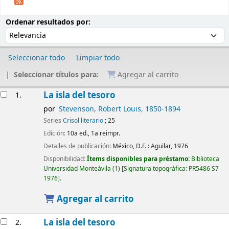
Ordenar
Ordenar por:
Ordenar resultados por:
Seleccionar todo
Limpiar todo
Seleccionar títulos para:
Agregar al carrito
Resultados
La isla del tesoro
1.
por
Stevenson, Robert Louis
, 1850-1894
Series
Crisol literario
; 25
Edición:
10a ed., 1a reimpr.
Detalles de publicación:
México, D.F. :
Aguilar,
1976
Disponibilidad:
Ítems disponibles para préstamo:
Biblioteca
Universidad Monteávila
(1)
Signatura topográfica:
PR5486 S7
1976
.
Agregar al carrito
La isla del tesoro
2.