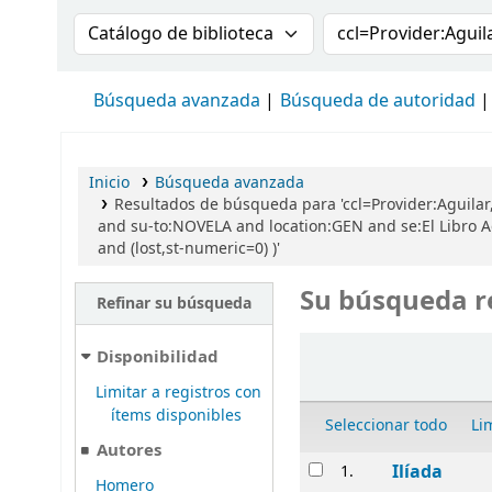
Buscar en el catálogo por:
Buscar en el cat
Búsqueda avanzada
Búsqueda de autoridad
Inicio
Búsqueda avanzada
Resultados de búsqueda para 'ccl=Provider:Aguilar,
and su-to:NOVELA and location:GEN and se:El Libro Ag
and (lost,st-numeric=0) )'
Su búsqueda r
Refinar su búsqueda
Ordenar
Disponibilidad
Limitar a registros con
ítems disponibles
Seleccionar todo
Li
Autores
Resultados
Ilíada
1.
Homero