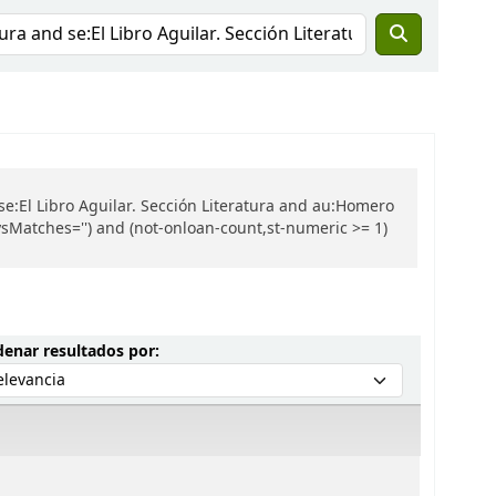
se:El Libro Aguilar. Sección Literatura and au:Homero
ysMatches='') and (not-onloan-count,st-numeric >= 1)
Ordenar por:
enar resultados por: