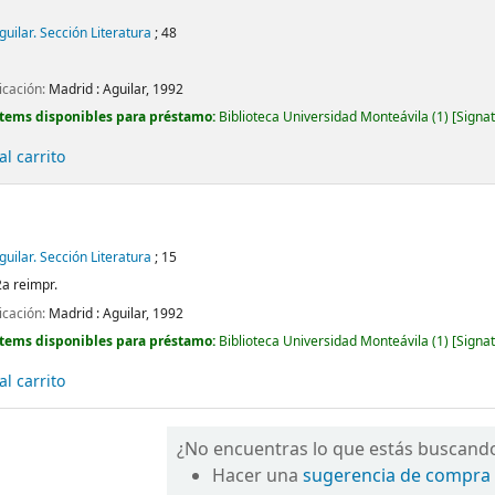
Aguilar. Sección Literatura
; 48
icación:
Madrid :
Aguilar,
1992
Ítems disponibles para préstamo:
Biblioteca Universidad Monteávila
(1)
Signat
l carrito
Aguilar. Sección Literatura
; 15
2a reimpr.
icación:
Madrid :
Aguilar,
1992
Ítems disponibles para préstamo:
Biblioteca Universidad Monteávila
(1)
Signat
l carrito
¿No encuentras lo que estás buscand
Hacer una
sugerencia de compra