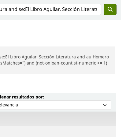
se:El Libro Aguilar. Sección Literatura and au:Homero
ysMatches='') and (not-onloan-count,st-numeric >= 1)
Ordenar por:
enar resultados por: