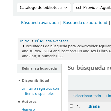
Buscar en el catálogo por:
Buscar en el cat
Búsqueda avanzada
Búsqueda de autoridad
Inicio
Búsqueda avanzada
Resultados de búsqueda para 'ccl=Provider:Aguilar,
and su-to:NOVELA and location:GEN and se:El Libro Ag
and (lost,st-numeric=0) )'
Su búsqueda r
Refinar su búsqueda
Ordenar
Disponibilidad
Limitar a registros con
ítems disponibles
Seleccionar todo
Li
Autores
Resultados
Ilíada
1.
Homero