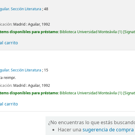
Aguilar. Sección Literatura
; 48
icación:
Madrid :
Aguilar,
1992
Ítems disponibles para préstamo:
Biblioteca Universidad Monteávila
(1)
Signat
l carrito
Aguilar. Sección Literatura
; 15
2a reimpr.
icación:
Madrid :
Aguilar,
1992
Ítems disponibles para préstamo:
Biblioteca Universidad Monteávila
(1)
Signat
l carrito
¿No encuentras lo que estás buscand
Hacer una
sugerencia de compra