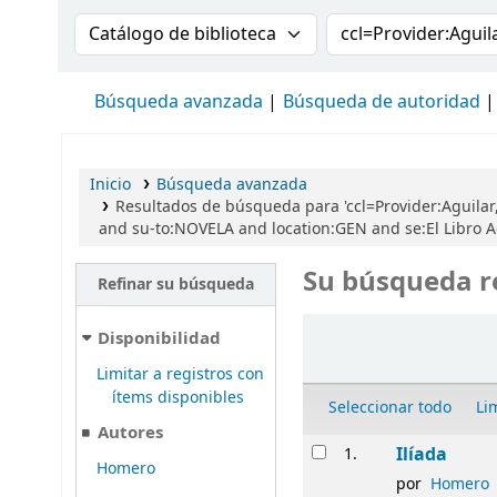
Buscar en el catálogo por:
Buscar en el cat
Búsqueda avanzada
Búsqueda de autoridad
Inicio
Búsqueda avanzada
Resultados de búsqueda para 'ccl=Provider:Aguilar,
and su-to:NOVELA and location:GEN and se:El Libro A
Su búsqueda r
Refinar su búsqueda
Ordenar
Disponibilidad
Limitar a registros con
ítems disponibles
Seleccionar todo
Li
Autores
Resultados
Ilíada
1.
Homero
por
Homero