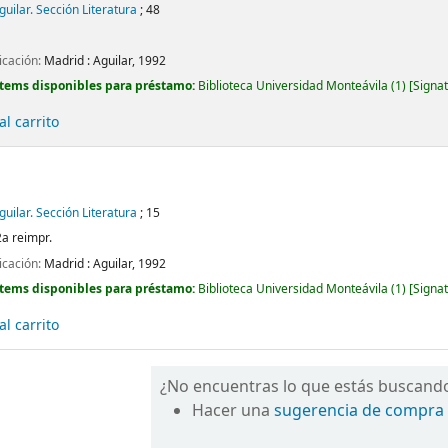
Aguilar. Sección Literatura
; 48
icación:
Madrid :
Aguilar,
1992
Ítems disponibles para préstamo:
Biblioteca Universidad Monteávila
(1)
Signat
l carrito
Aguilar. Sección Literatura
; 15
2a reimpr.
icación:
Madrid :
Aguilar,
1992
Ítems disponibles para préstamo:
Biblioteca Universidad Monteávila
(1)
Signat
l carrito
¿No encuentras lo que estás buscand
Hacer una
sugerencia de compra