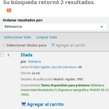
Su búsqueda retornó 2 resultados.
Ordenar
Ordenar por:
Ordenar resultados por:
Seleccionar todo
Limpiar todo
Seleccionar títulos para:
Agregar al carrito
Resultados
Ilíada
1.
por
Homero
Series
El Libro Aguilar. Sección Literatura
; 48
Edición:
2a ed.
Detalles de publicación:
Madrid :
Aguilar,
1992
Disponibilidad:
Ítems disponibles para préstamo:
Biblioteca
Universidad Monteávila
(1)
Signatura topográfica:
PA4030 S8 A3
1992
.
Agregar al carrito