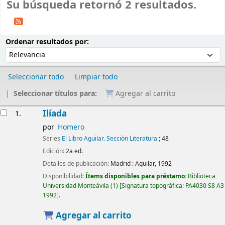
Su búsqueda retornó 2 resultados.
Ordenar
Ordenar por:
Ordenar resultados por:
Seleccionar todo
Limpiar todo
Seleccionar títulos para:
Agregar al carrito
Resultados
Ilíada
1.
por
Homero
Series
El Libro Aguilar. Sección Literatura
; 48
Edición:
2a ed.
Detalles de publicación:
Madrid :
Aguilar,
1992
Disponibilidad:
Ítems disponibles para préstamo:
Biblioteca
Universidad Monteávila
(1)
Signatura topográfica:
PA4030 S8 A3
1992
.
Agregar al carrito