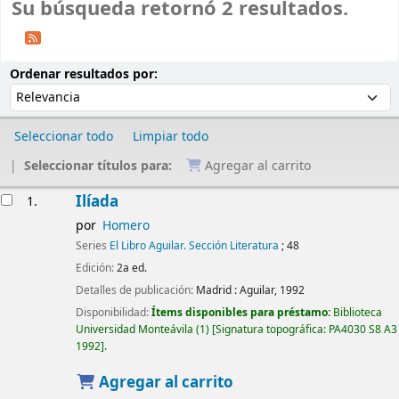
Su búsqueda retornó 2 resultados.
Ordenar
Ordenar por:
Ordenar resultados por:
Seleccionar todo
Limpiar todo
Seleccionar títulos para:
Agregar al carrito
Resultados
Ilíada
1.
por
Homero
Series
El Libro Aguilar. Sección Literatura
; 48
Edición:
2a ed.
Detalles de publicación:
Madrid :
Aguilar,
1992
Disponibilidad:
Ítems disponibles para préstamo:
Biblioteca
Universidad Monteávila
(1)
Signatura topográfica:
PA4030 S8 A3
1992
.
Agregar al carrito