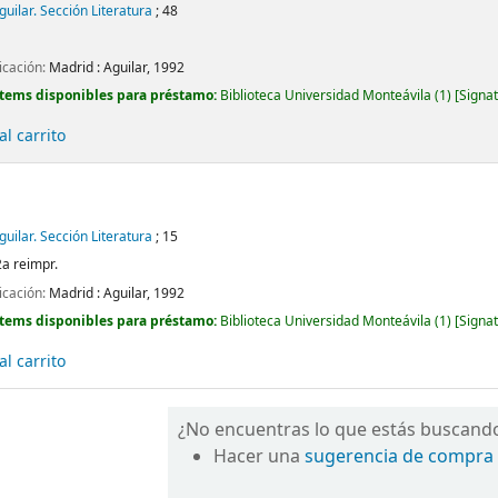
Aguilar. Sección Literatura
; 48
icación:
Madrid :
Aguilar,
1992
Ítems disponibles para préstamo:
Biblioteca Universidad Monteávila
(1)
Signat
l carrito
Aguilar. Sección Literatura
; 15
2a reimpr.
icación:
Madrid :
Aguilar,
1992
Ítems disponibles para préstamo:
Biblioteca Universidad Monteávila
(1)
Signat
l carrito
¿No encuentras lo que estás buscand
Hacer una
sugerencia de compra