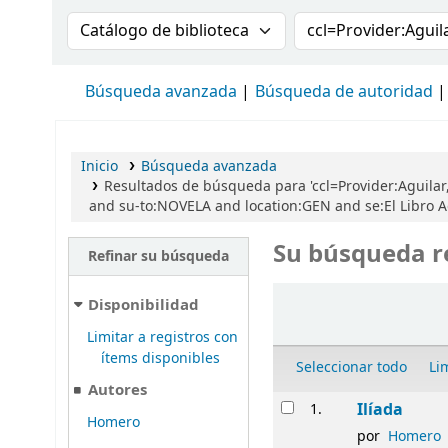
Buscar en el catálogo por:
Buscar en el cat
Búsqueda avanzada
Búsqueda de autoridad
Inicio
Búsqueda avanzada
Resultados de búsqueda para 'ccl=Provider:Aguilar,
and su-to:NOVELA and location:GEN and se:El Libro 
Su búsqueda r
Refinar su búsqueda
Ordenar
Disponibilidad
Limitar a registros con
ítems disponibles
Seleccionar todo
Li
Autores
Resultados
Ilíada
1.
Homero
por
Homero