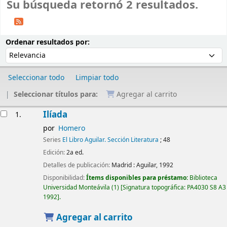
Su búsqueda retornó 2 resultados.
Ordenar
Ordenar por:
Ordenar resultados por:
Seleccionar todo
Limpiar todo
Seleccionar títulos para:
Agregar al carrito
Resultados
Ilíada
1.
por
Homero
Series
El Libro Aguilar. Sección Literatura
; 48
Edición:
2a ed.
Detalles de publicación:
Madrid :
Aguilar,
1992
Disponibilidad:
Ítems disponibles para préstamo:
Biblioteca
Universidad Monteávila
(1)
Signatura topográfica:
PA4030 S8 A3
1992
.
Agregar al carrito