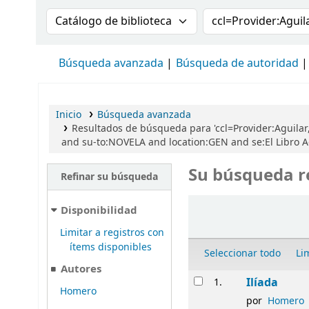
Buscar en el catálogo por:
Buscar en el cat
Búsqueda avanzada
Búsqueda de autoridad
Inicio
Búsqueda avanzada
Resultados de búsqueda para 'ccl=Provider:Aguilar,
and su-to:NOVELA and location:GEN and se:El Libro Ag
Su búsqueda r
Refinar su búsqueda
Ordenar
Disponibilidad
Limitar a registros con
ítems disponibles
Seleccionar todo
Li
Autores
Resultados
Ilíada
1.
Homero
por
Homero