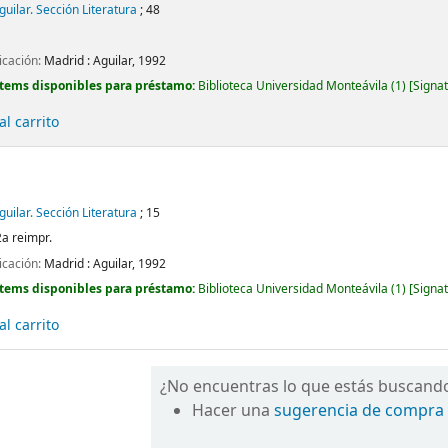
Aguilar. Sección Literatura
; 48
icación:
Madrid :
Aguilar,
1992
Ítems disponibles para préstamo:
Biblioteca Universidad Monteávila
(1)
Signat
l carrito
Aguilar. Sección Literatura
; 15
2a reimpr.
icación:
Madrid :
Aguilar,
1992
Ítems disponibles para préstamo:
Biblioteca Universidad Monteávila
(1)
Signat
l carrito
¿No encuentras lo que estás buscand
Hacer una
sugerencia de compra