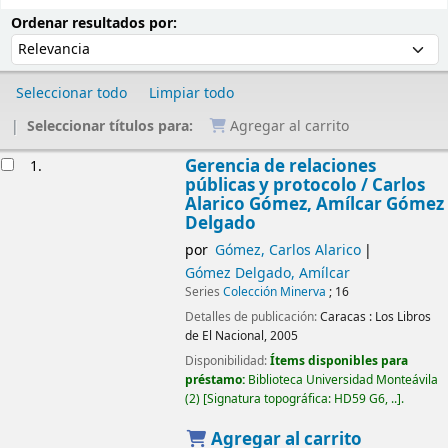
Ordenar
Ordenar por:
Ordenar resultados por:
Seleccionar todo
Limpiar todo
Seleccionar títulos para:
Agregar al carrito
Resultados
Gerencia de relaciones
1.
públicas y protocolo /
Carlos
Alarico Gómez, Amílcar Gómez
Delgado
por
Gómez, Carlos Alarico
Gómez Delgado, Amílcar
Series
Colección Minerva
; 16
Detalles de publicación:
Caracas :
Los Libros
de El Nacional,
2005
Disponibilidad:
Ítems disponibles para
préstamo:
Biblioteca Universidad Monteávila
(2)
Signatura topográfica:
HD59 G6, ..
.
Agregar al carrito