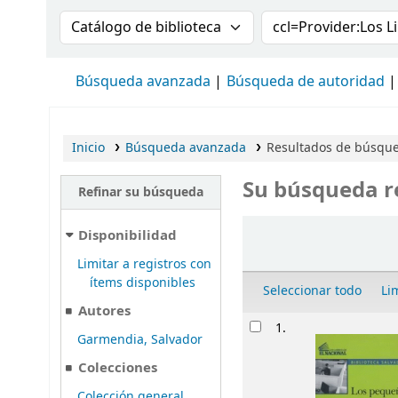
Buscar en el catálogo por:
Buscar en el cat
Búsqueda avanzada
Búsqueda de autoridad
Inicio
Búsqueda avanzada
Resultados de búsqued
Su búsqueda r
Refinar su búsqueda
Ordenar
Disponibilidad
Limitar a registros con
ítems disponibles
Seleccionar todo
Li
Autores
Resultados
1.
Garmendia, Salvador
Colecciones
Colección general