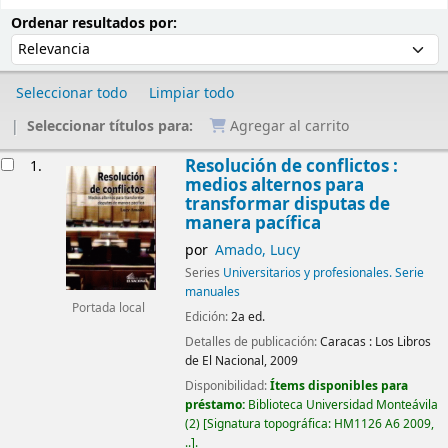
Ordenar
Ordenar por:
Ordenar resultados por:
Seleccionar todo
Limpiar todo
Seleccionar títulos para:
Agregar al carrito
Resultados
Resolución de conflictos :
1.
medios alternos para
transformar disputas de
manera pacífica
por
Amado, Lucy
Series
Universitarios y profesionales. Serie
manuales
Portada local
Edición:
2a ed.
Detalles de publicación:
Caracas :
Los Libros
de El Nacional,
2009
Disponibilidad:
Ítems disponibles para
préstamo:
Biblioteca Universidad Monteávila
(2)
Signatura topográfica:
HM1126 A6 2009,
..
.