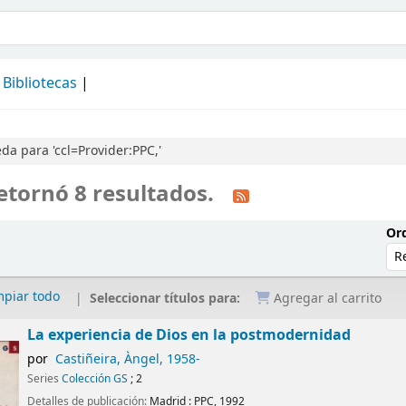
álogo
Bibliotecas
a para 'ccl=Provider:PPC,'
etornó 8 resultados.
Ord
mpiar todo
Seleccionar títulos para:
Agregar al carrito
La experiencia de Dios en la postmodernidad
por
Castiñeira, Àngel
, 1958-
Series
Colección GS
; 2
Detalles de publicación:
Madrid :
PPC,
1992