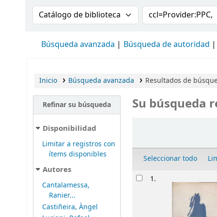
Buscar en el catálogo por:
Buscar en el cat
Búsqueda avanzada
Búsqueda de autoridad
Inicio
Búsqueda avanzada
Resultados de búsqued
Su búsqueda r
Refinar su búsqueda
Ordenar
Disponibilidad
Limitar a registros con
ítems disponibles
Seleccionar todo
Li
Autores
Resultados
1.
Cantalamessa,
Ranier...
Castiñeira, Àngel