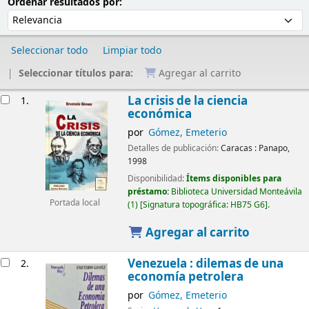
Ordenar
Ordenar por:
Ordenar resultados por:
Seleccionar todo
Limpiar todo
Seleccionar títulos para:
Agregar al carrito
Resultados
La crisis de la ciencia
1.
económica
por
Gómez, Emeterio
Detalles de publicación:
Caracas :
Panapo,
1998
Disponibilidad:
Ítems disponibles para
préstamo:
Biblioteca Universidad Monteávila
Portada local
(1)
Signatura topográfica:
HB75 G6
.
Agregar al carrito
Venezuela : dilemas de una
2.
economía petrolera
por
Gómez, Emeterio