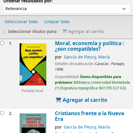
Ordenar
Ordenar por:
Ordenar resultados por:
Seleccionar todo
Limpiar todo
Seleccionar títulos para:
Agregar al carrito
Resultados
Moral, economía y política :
1.
¿son compatibles?
por
García de Fleury, María
Detalles de publicación:
Caracas :
Panapo,
1998
Disponibilidad:
Ítems disponibles para
préstamo:
Biblioteca Universidad Monteávila
(1)
Signatura topográfica:
BX1795 E27 G3
.
Portada local
Agregar al carrito
Cristianos frente a la Nueva
2.
Era
por
García de Fleury, María