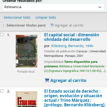
Ordenar
Ordenar por:
Ordenar resultados por:
Seleccionar todo
Limpiar todo
Seleccionar títulos para:
Agregar al carrito
Resultados
El capital social : dimensión
1.
olvidada del desarrollo
por
Kliksberg, Bernardo
, 1940-
Detalles de publicación:
Caracas :
Universidad
Metropolitana : Panapo,
2001
Disponibilidad:
Ítems disponibles para
préstamo:
Biblioteca Universidad Monteávila
(2)
Signatura topográfica:
HN110.5 A8 K52, ..
.
Portada local
Agregar al carrito
El Estado social de derecho :
2.
origen, evolución y situación
actual
/ Trino Márquez ;
[prólogo, Bernardo Kliksberg].