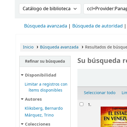
Buscar en el catálogo por:
Buscar en el cat
Búsqueda avanzada
Búsqueda de autoridad
Inicio
Búsqueda avanzada
Resultados de búsqued
Su búsqueda r
Refinar su búsqueda
Ordenar
Disponibilidad
Limitar a registros con
ítems disponibles
Seleccionar todo
Li
Autores
Resultados
1.
Kliksberg, Bernardo
Márquez, Trino
Colecciones