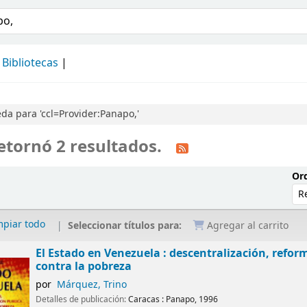
álogo
Bibliotecas
a para 'ccl=Provider:Panapo,'
etornó 2 resultados.
Ord
mpiar todo
Seleccionar títulos para:
Agregar al carrito
El Estado en Venezuela : descentralización, reform
contra la pobreza
por
Márquez, Trino
Detalles de publicación:
Caracas :
Panapo,
1996