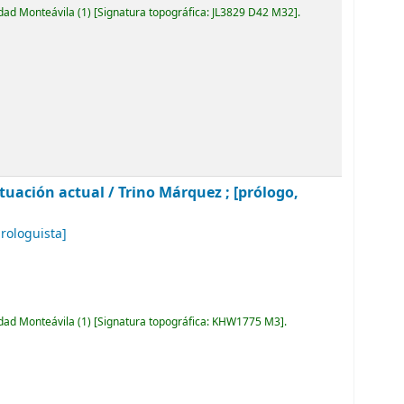
idad Monteávila
(1)
Signatura topográfica:
JL3829 D42 M32
.
situación actual
/ Trino Márquez ; [prólogo,
rologuista]
idad Monteávila
(1)
Signatura topográfica:
KHW1775 M3
.