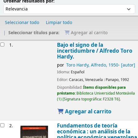
Ordenar
Ordenar por:
Ordenar resultados por:
Seleccionar todo
Limpiar todo
Seleccionar títulos para:
Agregar al carrito
Resultados
Bajo el signo de la
1.
incertidumbre
/ Alfredo Toro
Hardy.
por
Toro Hardy, Alfredo
, 1950-
[autor]
Idioma:
Español
Editor:
Caracas, Venezuela :
Panapo,
1992
Disponibilidad:
Ítems disponibles para
préstamo:
Biblioteca Universidad Monteávila
(1)
Signatura topográfica:
F2328 T6
.
Agregar al carrito
Fundamentos de teoría
2.
económica : un análisis de la
política económica venezolana