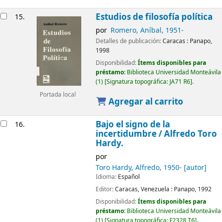
Estudios de filosofía política
15.
por
Romero, Aníbal
, 1951-
Detalles de publicación:
Caracas :
Panapo,
1998
Disponibilidad:
Ítems disponibles para
préstamo:
Biblioteca Universidad Monteávila
(1)
Signatura topográfica:
JA71 R6
.
Portada local
Agregar al carrito
Bajo el signo de la
16.
incertidumbre
/ Alfredo Toro
Hardy.
por
Toro Hardy, Alfredo
, 1950-
[autor]
Idioma:
Español
Editor:
Caracas, Venezuela :
Panapo,
1992
Disponibilidad:
Ítems disponibles para
préstamo:
Biblioteca Universidad Monteávila
(1)
Signatura topográfica:
F2328 T6
.