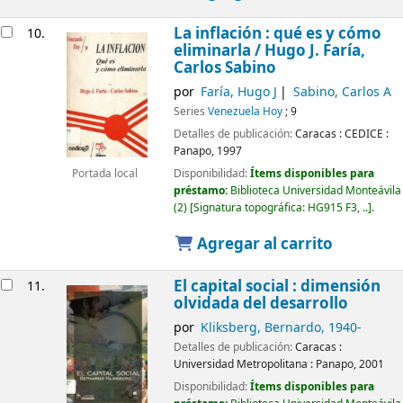
La inflación : qué es y cómo
10.
eliminarla /
Hugo J. Faría,
Carlos Sabino
por
Faría, Hugo J
Sabino, Carlos A
Series
Venezuela Hoy
; 9
Detalles de publicación:
Caracas :
CEDICE :
Panapo,
1997
Disponibilidad:
Ítems disponibles para
Portada local
préstamo:
Biblioteca Universidad Monteávila
(2)
Signatura topográfica:
HG915 F3, ..
.
Agregar al carrito
El capital social : dimensión
11.
olvidada del desarrollo
por
Kliksberg, Bernardo
, 1940-
Detalles de publicación:
Caracas :
Universidad Metropolitana : Panapo,
2001
Disponibilidad:
Ítems disponibles para