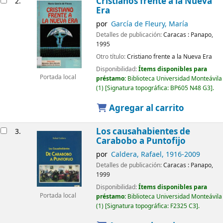
Cristianos frente a la Nueva
2.
Era
por
García de Fleury, María
Detalles de publicación:
Caracas :
Panapo,
1995
Otro título:
Cristiano frente a la Nueva Era
Disponibilidad:
Ítems disponibles para
Portada local
préstamo:
Biblioteca Universidad Monteávila
(1)
Signatura topográfica:
BP605 N48 G3
.
Agregar al carrito
Los causahabientes de
3.
Carabobo a Puntofijo
por
Caldera, Rafael
, 1916-2009
Detalles de publicación:
Caracas :
Panapo,
1999
Disponibilidad:
Ítems disponibles para
Portada local
préstamo:
Biblioteca Universidad Monteávila
(1)
Signatura topográfica:
F2325 C3
.