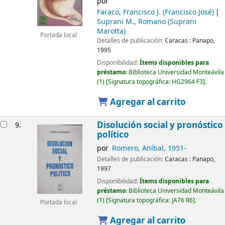
por
Faraco, Francisco J. (Francisco José)
Suprani M., Romano (Suprani
Marotta)
Portada local
Detalles de publicación:
Caracas :
Panapo,
1995
Disponibilidad:
Ítems disponibles para
préstamo:
Biblioteca Universidad Monteávila
(1)
Signatura topográfica:
HG2964 F3
.
Agregar al carrito
Disolución social y pronóstico
9.
político
por
Romero, Aníbal
, 1951-
Detalles de publicación:
Caracas :
Panapo,
1997
Disponibilidad:
Ítems disponibles para
préstamo:
Biblioteca Universidad Monteávila
(1)
Signatura topográfica:
JA76 R6
.
Portada local
Agregar al carrito