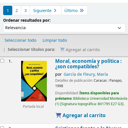
Ordenar
1
2
3
Siguiente
Último
Ordenar por:
Ordenar resultados por:
Seleccionar todo
Limpiar todo
Seleccionar títulos para:
Agregar al carrito
Resultados
Moral, economía y política :
1.
¿son compatibles?
por
García de Fleury, María
Detalles de publicación:
Caracas :
Panapo,
1998
Disponibilidad:
Ítems disponibles para
préstamo:
Biblioteca Universidad Monteávila
(1)
Signatura topográfica:
BX1795 E27 G3
.
Portada local
Agregar al carrito