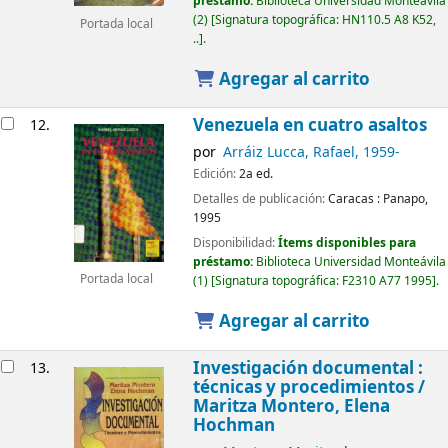
préstamo:
Biblioteca Universidad Monteávila
(2)
Signatura topográfica:
HN110.5 A8 K52,
Portada local
..
.
Agregar al carrito
Venezuela en cuatro asaltos
12.
por
Arráiz Lucca, Rafael
, 1959-
Edición:
2a ed.
Detalles de publicación:
Caracas :
Panapo,
1995
Disponibilidad:
Ítems disponibles para
préstamo:
Biblioteca Universidad Monteávila
Portada local
(1)
Signatura topográfica:
F2310 A77 1995
.
Agregar al carrito
Investigación documental :
13.
técnicas y procedimientos /
Maritza Montero, Elena
Hochman