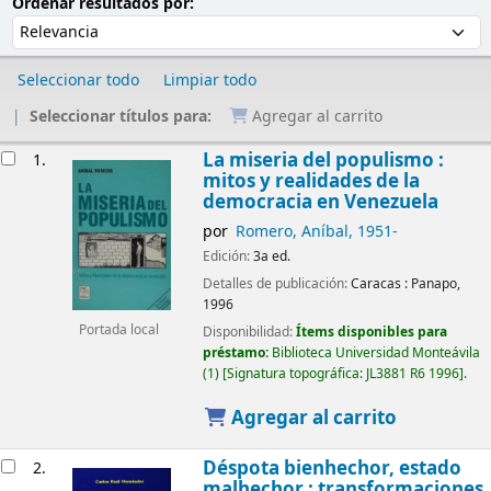
Ordenar
Ordenar por:
Ordenar resultados por:
Seleccionar todo
Limpiar todo
Seleccionar títulos para:
Agregar al carrito
Resultados
La miseria del populismo :
1.
mitos y realidades de la
democracia en Venezuela
por
Romero, Aníbal
, 1951-
Edición:
3a ed.
Detalles de publicación:
Caracas :
Panapo,
1996
Portada local
Disponibilidad:
Ítems disponibles para
préstamo:
Biblioteca Universidad Monteávila
(1)
Signatura topográfica:
JL3881 R6 1996
.
Agregar al carrito
Déspota bienhechor, estado
2.
malhechor : transformaciones