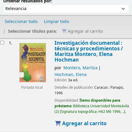
Ordenar
Ordenar por:
Ordenar resultados por:
Seleccionar todo
Limpiar todo
Seleccionar títulos para:
Agregar al carrito
Resultados
Investigación documental :
1.
técnicas y procedimientos /
Maritza Montero, Elena
Hochman
por
Montero, Maritza
Hochman, Elena
Edición:
3a ed.
Detalles de publicación:
Caracas :
Panapo,
Portada local
1996
Disponibilidad:
Ítems disponibles para
préstamo:
Biblioteca Universidad Monteávila
(2)
Signatura topográfica:
H62 M6 1996, ..
.
Agregar al carrito