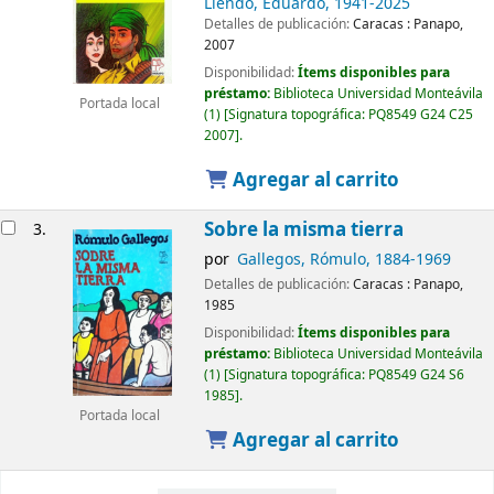
Liendo, Eduardo
, 1941-2025
Detalles de publicación:
Caracas :
Panapo,
2007
Disponibilidad:
Ítems disponibles para
préstamo:
Biblioteca Universidad Monteávila
Portada local
(1)
Signatura topográfica:
PQ8549 G24 C25
2007
.
Agregar al carrito
Sobre la misma tierra
3.
por
Gallegos, Rómulo
, 1884-1969
Detalles de publicación:
Caracas :
Panapo,
1985
Disponibilidad:
Ítems disponibles para
préstamo:
Biblioteca Universidad Monteávila
(1)
Signatura topográfica:
PQ8549 G24 S6
1985
.
Portada local
Agregar al carrito