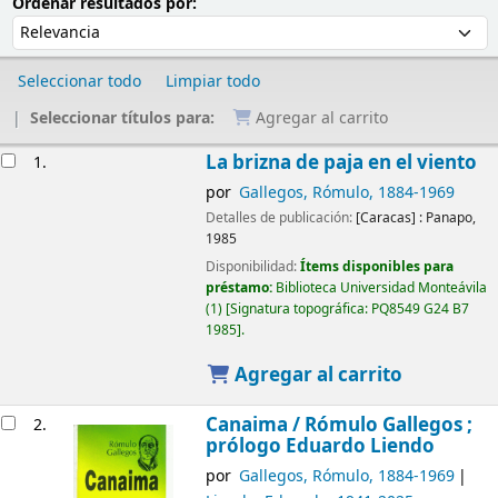
Ordenar
Ordenar por:
Ordenar resultados por:
Seleccionar todo
Limpiar todo
Seleccionar títulos para:
Agregar al carrito
Resultados
La brizna de paja en el viento
1.
por
Gallegos, Rómulo
, 1884-1969
Detalles de publicación:
[Caracas] :
Panapo,
1985
Disponibilidad:
Ítems disponibles para
préstamo:
Biblioteca Universidad Monteávila
(1)
Signatura topográfica:
PQ8549 G24 B7
1985
.
Agregar al carrito
Canaima /
Rómulo Gallegos ;
2.
prólogo Eduardo Liendo
por
Gallegos, Rómulo
, 1884-1969