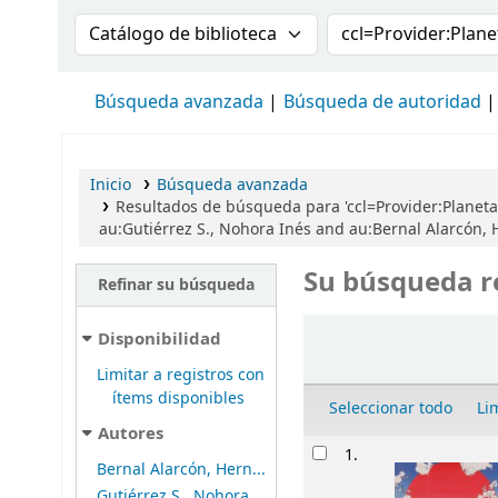
Buscar en el catálogo por:
Buscar en el cat
Búsqueda avanzada
Búsqueda de autoridad
Inicio
Búsqueda avanzada
Resultados de búsqueda para 'ccl=Provider:Planet
au:Gutiérrez S., Nohora Inés and au:Bernal Alarcón
Su búsqueda r
Refinar su búsqueda
Ordenar
Disponibilidad
Limitar a registros con
ítems disponibles
Seleccionar todo
Li
Autores
Resultados
1.
Bernal Alarcón, Hern...
Gutiérrez S., Nohora...