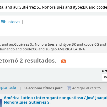
álogo
Bibliotecas
a, and au:Gutiérrez S., Nohora Inés and itype:BK and ccode:CG an
, Hernando and ccode:CG and su-geo:AMERICA LATINA'
etornó 2 resultados.
Ord
mpiar todo
Seleccionar títulos para:
Agregar al carrito
América Latina : interrogante angustioso /
José Joaqu
Nohora Inés Gutiérrez S.