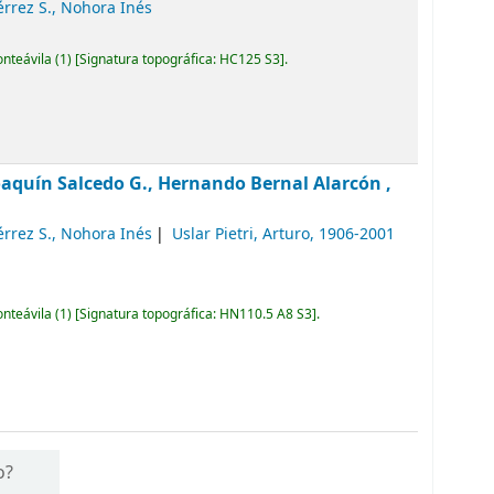
érrez S., Nohora Inés
onteávila
(1)
Signatura topográfica:
HC125 S3
.
oaquín Salcedo G., Hernando Bernal Alarcón ,
érrez S., Nohora Inés
Uslar Pietri, Arturo
, 1906-2001
onteávila
(1)
Signatura topográfica:
HN110.5 A8 S3
.
o?