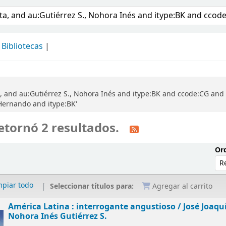
álogo
Bibliotecas
a, and au:Gutiérrez S., Nohora Inés and itype:BK and ccode:CG an
 Hernando and itype:BK'
etornó 2 resultados.
Ord
mpiar todo
Seleccionar títulos para:
Agregar al carrito
América Latina : interrogante angustioso /
José Joaqu
Nohora Inés Gutiérrez S.