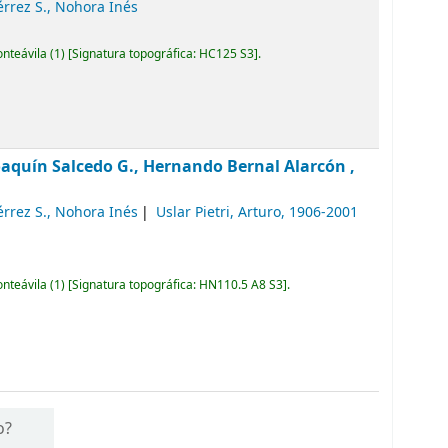
érrez S., Nohora Inés
onteávila
(1)
Signatura topográfica:
HC125 S3
.
oaquín Salcedo G., Hernando Bernal Alarcón ,
érrez S., Nohora Inés
Uslar Pietri, Arturo
, 1906-2001
onteávila
(1)
Signatura topográfica:
HN110.5 A8 S3
.
o?