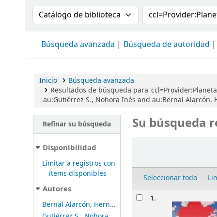
Buscar en el catálogo por:
Buscar en el cat
Búsqueda avanzada
Búsqueda de autoridad
Inicio
Búsqueda avanzada
Resultados de búsqueda para 'ccl=Provider:Planet
au:Gutiérrez S., Nohora Inés and au:Bernal Alarcón,
Su búsqueda r
Refinar su búsqueda
Ordenar
Disponibilidad
Limitar a registros con
ítems disponibles
Seleccionar todo
Li
Autores
Resultados
1.
Bernal Alarcón, Hern...
Gutiérrez S., Nohora...