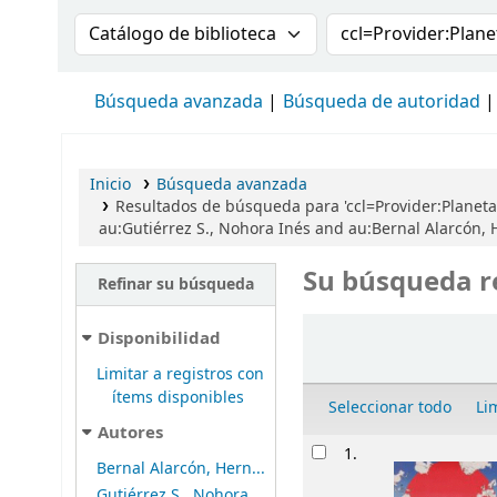
Buscar en el catálogo por:
Buscar en el cat
Búsqueda avanzada
Búsqueda de autoridad
Inicio
Búsqueda avanzada
Resultados de búsqueda para 'ccl=Provider:Planet
au:Gutiérrez S., Nohora Inés and au:Bernal Alarcón,
Su búsqueda r
Refinar su búsqueda
Ordenar
Disponibilidad
Limitar a registros con
ítems disponibles
Seleccionar todo
Li
Autores
Resultados
1.
Bernal Alarcón, Hern...
Gutiérrez S., Nohora...