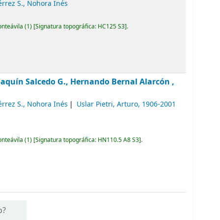
érrez S., Nohora Inés
onteávila
(1)
Signatura topográfica:
HC125 S3
.
oaquín Salcedo G., Hernando Bernal Alarcón ,
érrez S., Nohora Inés
Uslar Pietri, Arturo
, 1906-2001
onteávila
(1)
Signatura topográfica:
HN110.5 A8 S3
.
o?