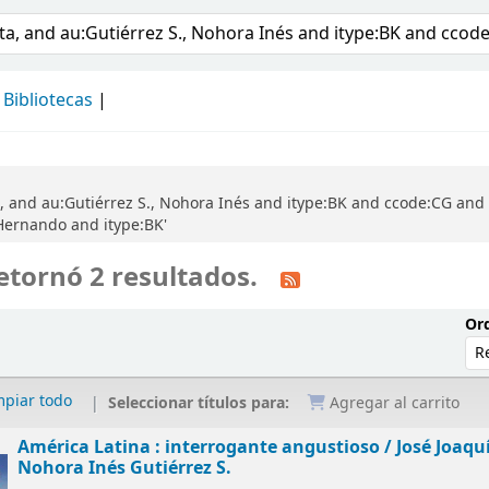
álogo
Bibliotecas
a, and au:Gutiérrez S., Nohora Inés and itype:BK and ccode:CG an
 Hernando and itype:BK'
etornó 2 resultados.
Ord
mpiar todo
Seleccionar títulos para:
Agregar al carrito
América Latina : interrogante angustioso /
José Joaqu
Nohora Inés Gutiérrez S.