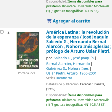
Disponibilidad:
Ítems disponibles para
préstamo:
Biblioteca Universidad Monteávila
(1)
Signatura topográfica:
HC125 S3
.
Agregar al carrito
América Latina : la revolución
2.
de la esperanza /
José Joaquín
Salcedo G., Hernando Bernal
Alarcón , Nohora Inés Iglesias ;
prólogo de Arturo Uslar Pietri.
por
Salcedo G., José Joaquín
Bernal Alarcón, Hernando
Gutiérrez S., Nohora Inés
Uslar Pietri, Arturo
, 1906-2001
Portada local
Series
Documento
Detalles de publicación:
Caracas :
Planeta,
[1989]
Disponibilidad:
Ítems disponibles para
préstamo:
Biblioteca Universidad Monteávila
(1)
Signatura topográfica:
HN110.5 A8 S3
.