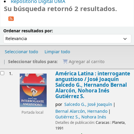
Repositorio Digital UMA
Su búsqueda retornó 2 resultados.
Ordenar
Ordenar por:
Ordenar resultados por:
Seleccionar todo
Limpiar todo
Seleccionar títulos para:
Agregar al carrito
Resultados
América Latina : interrogante
1.
angustioso /
José Joaquín
Salcedo G., Hernando Bernal
Alarcón, Nohora Inés
Gutiérrez S.
por
Salcedo G., José Joaquín
Bernal Alarcón, Hernando
Portada local
Gutiérrez S., Nohora Inés
Detalles de publicación:
Caracas :
Planeta,
1991