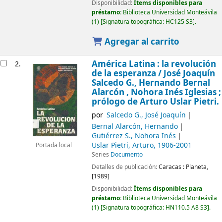
Disponibilidad:
Ítems disponibles para
préstamo:
Biblioteca Universidad Monteávila
(1)
Signatura topográfica:
HC125 S3
.
Agregar al carrito
América Latina : la revolución
2.
de la esperanza /
José Joaquín
Salcedo G., Hernando Bernal
Alarcón , Nohora Inés Iglesias ;
prólogo de Arturo Uslar Pietri.
por
Salcedo G., José Joaquín
Bernal Alarcón, Hernando
Gutiérrez S., Nohora Inés
Uslar Pietri, Arturo
, 1906-2001
Portada local
Series
Documento
Detalles de publicación:
Caracas :
Planeta,
[1989]
Disponibilidad:
Ítems disponibles para
préstamo:
Biblioteca Universidad Monteávila
(1)
Signatura topográfica:
HN110.5 A8 S3
.