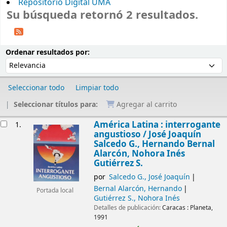
Repositorio Digital UMA
Su búsqueda retornó 2 resultados.
Ordenar
Ordenar por:
Ordenar resultados por:
Seleccionar todo
Limpiar todo
Seleccionar títulos para:
Agregar al carrito
Resultados
América Latina : interrogante
1.
angustioso /
José Joaquín
Salcedo G., Hernando Bernal
Alarcón, Nohora Inés
Gutiérrez S.
por
Salcedo G., José Joaquín
Bernal Alarcón, Hernando
Portada local
Gutiérrez S., Nohora Inés
Detalles de publicación:
Caracas :
Planeta,
1991