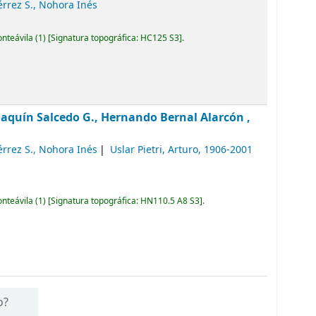
érrez S., Nohora Inés
onteávila
(1)
Signatura topográfica:
HC125 S3
.
oaquín Salcedo G., Hernando Bernal Alarcón ,
érrez S., Nohora Inés
Uslar Pietri, Arturo
, 1906-2001
onteávila
(1)
Signatura topográfica:
HN110.5 A8 S3
.
o?