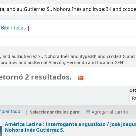
álogo
Bibliotecas
a, and au:Gutiérrez S., Nohora Inés and itype:BK and ccode:CG an
ohora Inés and au:Bernal Alarcón, Hernando and location:GEN'
etornó 2 resultados.
Ord
mpiar todo
Seleccionar títulos para:
Agregar al carrito
América Latina : interrogante angustioso /
José Joaqu
Nohora Inés Gutiérrez S.