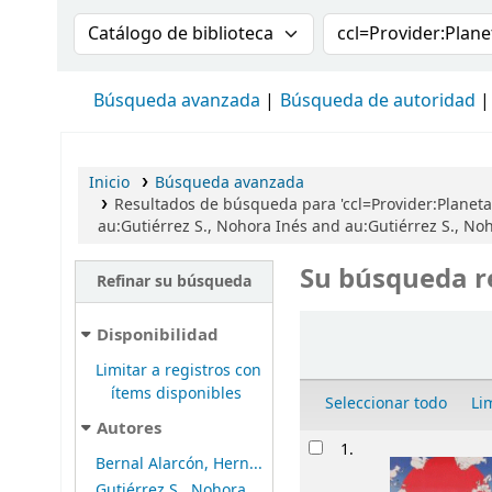
Buscar en el catálogo por:
Buscar en el cat
Búsqueda avanzada
Búsqueda de autoridad
Inicio
Búsqueda avanzada
Resultados de búsqueda para 'ccl=Provider:Planet
au:Gutiérrez S., Nohora Inés and au:Gutiérrez S., N
Su búsqueda r
Refinar su búsqueda
Ordenar
Disponibilidad
Limitar a registros con
ítems disponibles
Seleccionar todo
Li
Autores
Resultados
1.
Bernal Alarcón, Hern...
Gutiérrez S., Nohora...