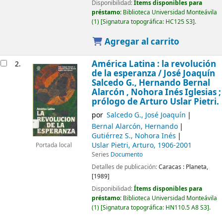
Disponibilidad:
Ítems disponibles para
préstamo:
Biblioteca Universidad Monteávila
(1)
Signatura topográfica:
HC125 S3
.
Agregar al carrito
América Latina : la revolución
2.
de la esperanza /
José Joaquín
Salcedo G., Hernando Bernal
Alarcón , Nohora Inés Iglesias ;
prólogo de Arturo Uslar Pietri.
por
Salcedo G., José Joaquín
Bernal Alarcón, Hernando
Gutiérrez S., Nohora Inés
Uslar Pietri, Arturo
, 1906-2001
Portada local
Series
Documento
Detalles de publicación:
Caracas :
Planeta,
[1989]
Disponibilidad:
Ítems disponibles para
préstamo:
Biblioteca Universidad Monteávila
(1)
Signatura topográfica:
HN110.5 A8 S3
.