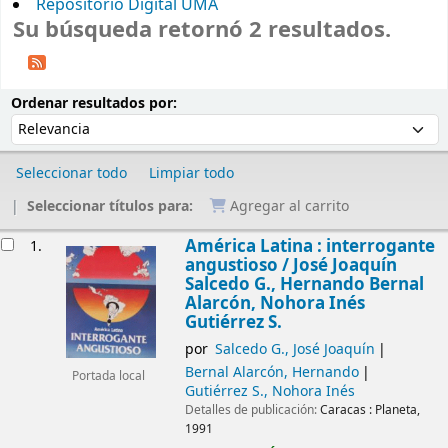
Repositorio Digital UMA
Su búsqueda retornó 2 resultados.
Ordenar
Ordenar por:
Ordenar resultados por:
Seleccionar todo
Limpiar todo
Seleccionar títulos para:
Agregar al carrito
Resultados
América Latina : interrogante
1.
angustioso /
José Joaquín
Salcedo G., Hernando Bernal
Alarcón, Nohora Inés
Gutiérrez S.
por
Salcedo G., José Joaquín
Bernal Alarcón, Hernando
Portada local
Gutiérrez S., Nohora Inés
Detalles de publicación:
Caracas :
Planeta,
1991