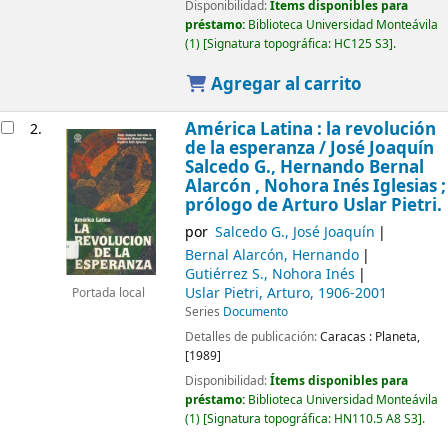
Disponibilidad:
Ítems disponibles para
préstamo:
Biblioteca Universidad Monteávila
(1)
Signatura topográfica:
HC125 S3
.
Agregar al carrito
América Latina : la revolución
2.
de la esperanza /
José Joaquín
Salcedo G., Hernando Bernal
Alarcón , Nohora Inés Iglesias ;
prólogo de Arturo Uslar Pietri.
por
Salcedo G., José Joaquín
Bernal Alarcón, Hernando
Gutiérrez S., Nohora Inés
Uslar Pietri, Arturo
, 1906-2001
Portada local
Series
Documento
Detalles de publicación:
Caracas :
Planeta,
[1989]
Disponibilidad:
Ítems disponibles para
préstamo:
Biblioteca Universidad Monteávila
(1)
Signatura topográfica:
HN110.5 A8 S3
.