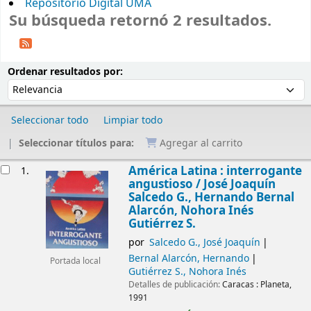
Repositorio Digital UMA
Su búsqueda retornó 2 resultados.
Ordenar
Ordenar por:
Ordenar resultados por:
Seleccionar todo
Limpiar todo
Seleccionar títulos para:
Agregar al carrito
Resultados
América Latina : interrogante
1.
angustioso /
José Joaquín
Salcedo G., Hernando Bernal
Alarcón, Nohora Inés
Gutiérrez S.
por
Salcedo G., José Joaquín
Bernal Alarcón, Hernando
Portada local
Gutiérrez S., Nohora Inés
Detalles de publicación:
Caracas :
Planeta,
1991