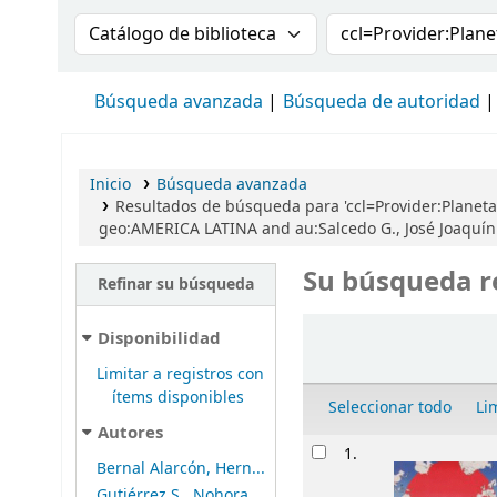
Buscar en el catálogo por:
Buscar en el cat
Búsqueda avanzada
Búsqueda de autoridad
Inicio
Búsqueda avanzada
Resultados de búsqueda para 'ccl=Provider:Planeta
geo:AMERICA LATINA and au:Salcedo G., José Joaquín
Su búsqueda r
Refinar su búsqueda
Ordenar
Disponibilidad
Limitar a registros con
ítems disponibles
Seleccionar todo
Li
Autores
Resultados
1.
Bernal Alarcón, Hern...
Gutiérrez S., Nohora...