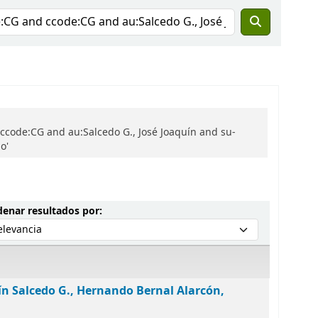
ccode:CG and au:Salcedo G., José Joaquín and su-
o'
Ordenar por:
enar resultados por:
ín Salcedo G., Hernando Bernal Alarcón,