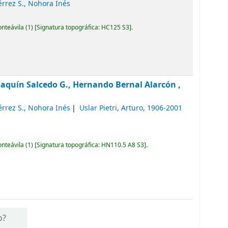
érrez S., Nohora Inés
onteávila
(1)
Signatura topográfica:
HC125 S3
.
oaquín Salcedo G., Hernando Bernal Alarcón ,
érrez S., Nohora Inés
Uslar Pietri, Arturo
, 1906-2001
onteávila
(1)
Signatura topográfica:
HN110.5 A8 S3
.
o?