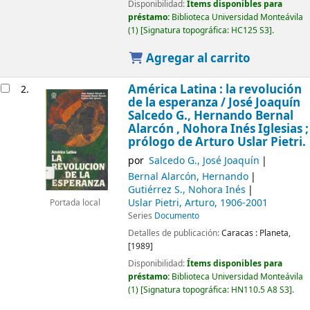
Disponibilidad:
Ítems disponibles para
préstamo:
Biblioteca Universidad Monteávila
(1)
Signatura topográfica:
HC125 S3
.
Agregar al carrito
América Latina : la revolución
2.
de la esperanza /
José Joaquín
Salcedo G., Hernando Bernal
Alarcón , Nohora Inés Iglesias ;
prólogo de Arturo Uslar Pietri.
por
Salcedo G., José Joaquín
Bernal Alarcón, Hernando
Gutiérrez S., Nohora Inés
Uslar Pietri, Arturo
, 1906-2001
Portada local
Series
Documento
Detalles de publicación:
Caracas :
Planeta,
[1989]
Disponibilidad:
Ítems disponibles para
préstamo:
Biblioteca Universidad Monteávila
(1)
Signatura topográfica:
HN110.5 A8 S3
.