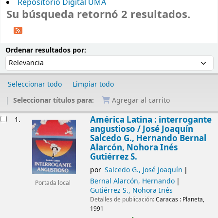
Repositorio Digital UMA
Su búsqueda retornó 2 resultados.
Ordenar
Ordenar por:
Ordenar resultados por:
Seleccionar todo
Limpiar todo
Seleccionar títulos para:
Agregar al carrito
Resultados
América Latina : interrogante
1.
angustioso /
José Joaquín
Salcedo G., Hernando Bernal
Alarcón, Nohora Inés
Gutiérrez S.
por
Salcedo G., José Joaquín
Bernal Alarcón, Hernando
Portada local
Gutiérrez S., Nohora Inés
Detalles de publicación:
Caracas :
Planeta,
1991