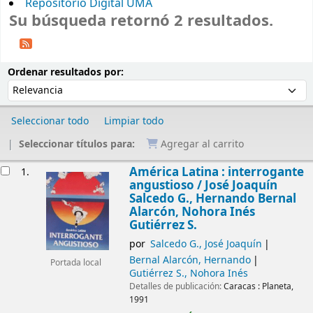
Repositorio Digital UMA
Su búsqueda retornó 2 resultados.
Ordenar
Ordenar por:
Ordenar resultados por:
Seleccionar todo
Limpiar todo
Seleccionar títulos para:
Agregar al carrito
Resultados
América Latina : interrogante
1.
angustioso /
José Joaquín
Salcedo G., Hernando Bernal
Alarcón, Nohora Inés
Gutiérrez S.
por
Salcedo G., José Joaquín
Bernal Alarcón, Hernando
Portada local
Gutiérrez S., Nohora Inés
Detalles de publicación:
Caracas :
Planeta,
1991