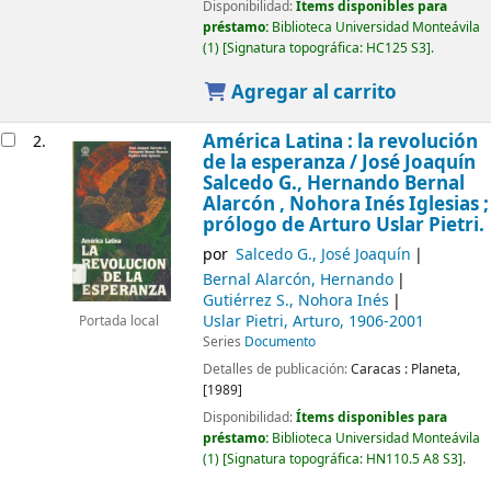
Disponibilidad:
Ítems disponibles para
préstamo:
Biblioteca Universidad Monteávila
(1)
Signatura topográfica:
HC125 S3
.
Agregar al carrito
América Latina : la revolución
2.
de la esperanza /
José Joaquín
Salcedo G., Hernando Bernal
Alarcón , Nohora Inés Iglesias ;
prólogo de Arturo Uslar Pietri.
por
Salcedo G., José Joaquín
Bernal Alarcón, Hernando
Gutiérrez S., Nohora Inés
Uslar Pietri, Arturo
, 1906-2001
Portada local
Series
Documento
Detalles de publicación:
Caracas :
Planeta,
[1989]
Disponibilidad:
Ítems disponibles para
préstamo:
Biblioteca Universidad Monteávila
(1)
Signatura topográfica:
HN110.5 A8 S3
.