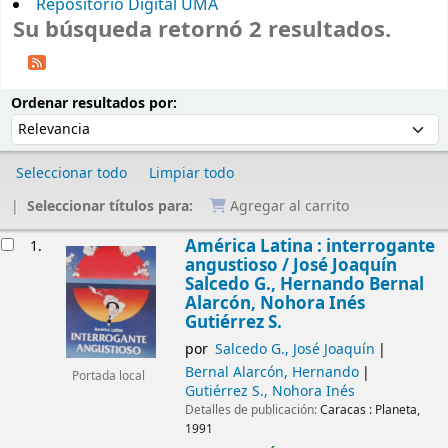
Repositorio Digital UMA
Su búsqueda retornó 2 resultados.
Ordenar
Ordenar por:
Ordenar resultados por:
Seleccionar todo
Limpiar todo
Seleccionar títulos para:
Agregar al carrito
Resultados
América Latina : interrogante
1.
angustioso /
José Joaquín
Salcedo G., Hernando Bernal
Alarcón, Nohora Inés
Gutiérrez S.
por
Salcedo G., José Joaquín
Bernal Alarcón, Hernando
Portada local
Gutiérrez S., Nohora Inés
Detalles de publicación:
Caracas :
Planeta,
1991