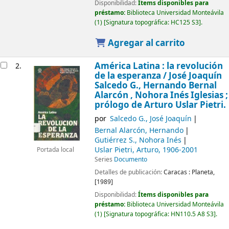
Disponibilidad:
Ítems disponibles para
préstamo:
Biblioteca Universidad Monteávila
(1)
Signatura topográfica:
HC125 S3
.
Agregar al carrito
América Latina : la revolución
2.
de la esperanza /
José Joaquín
Salcedo G., Hernando Bernal
Alarcón , Nohora Inés Iglesias ;
prólogo de Arturo Uslar Pietri.
por
Salcedo G., José Joaquín
Bernal Alarcón, Hernando
Gutiérrez S., Nohora Inés
Uslar Pietri, Arturo
, 1906-2001
Portada local
Series
Documento
Detalles de publicación:
Caracas :
Planeta,
[1989]
Disponibilidad:
Ítems disponibles para
préstamo:
Biblioteca Universidad Monteávila
(1)
Signatura topográfica:
HN110.5 A8 S3
.