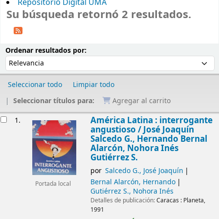
Repositorio Digital UMA
Su búsqueda retornó 2 resultados.
Ordenar
Ordenar por:
Ordenar resultados por:
Seleccionar todo
Limpiar todo
Seleccionar títulos para:
Agregar al carrito
Resultados
América Latina : interrogante
1.
angustioso /
José Joaquín
Salcedo G., Hernando Bernal
Alarcón, Nohora Inés
Gutiérrez S.
por
Salcedo G., José Joaquín
Bernal Alarcón, Hernando
Portada local
Gutiérrez S., Nohora Inés
Detalles de publicación:
Caracas :
Planeta,
1991