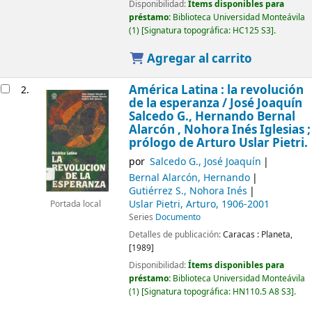
Disponibilidad:
Ítems disponibles para
préstamo:
Biblioteca Universidad Monteávila
(1)
Signatura topográfica:
HC125 S3
.
Agregar al carrito
América Latina : la revolución
2.
de la esperanza /
José Joaquín
Salcedo G., Hernando Bernal
Alarcón , Nohora Inés Iglesias ;
prólogo de Arturo Uslar Pietri.
por
Salcedo G., José Joaquín
Bernal Alarcón, Hernando
Gutiérrez S., Nohora Inés
Uslar Pietri, Arturo
, 1906-2001
Portada local
Series
Documento
Detalles de publicación:
Caracas :
Planeta,
[1989]
Disponibilidad:
Ítems disponibles para
préstamo:
Biblioteca Universidad Monteávila
(1)
Signatura topográfica:
HN110.5 A8 S3
.