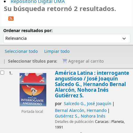
Repositorio Digital UMA
Su búsqueda retornó 2 resultados.
Ordenar
Ordenar por:
Ordenar resultados por:
Seleccionar todo
Limpiar todo
Seleccionar títulos para:
Agregar al carrito
Resultados
América Latina : interrogante
1.
angustioso /
José Joaquín
Salcedo G., Hernando Bernal
Alarcón, Nohora Inés
Gutiérrez S.
por
Salcedo G., José Joaquín
Bernal Alarcón, Hernando
Portada local
Gutiérrez S., Nohora Inés
Detalles de publicación:
Caracas :
Planeta,
1991