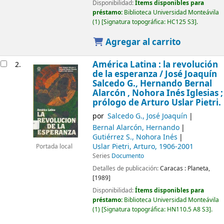
Disponibilidad:
Ítems disponibles para
préstamo:
Biblioteca Universidad Monteávila
(1)
Signatura topográfica:
HC125 S3
.
Agregar al carrito
América Latina : la revolución
2.
de la esperanza /
José Joaquín
Salcedo G., Hernando Bernal
Alarcón , Nohora Inés Iglesias ;
prólogo de Arturo Uslar Pietri.
por
Salcedo G., José Joaquín
Bernal Alarcón, Hernando
Gutiérrez S., Nohora Inés
Uslar Pietri, Arturo
, 1906-2001
Portada local
Series
Documento
Detalles de publicación:
Caracas :
Planeta,
[1989]
Disponibilidad:
Ítems disponibles para
préstamo:
Biblioteca Universidad Monteávila
(1)
Signatura topográfica:
HN110.5 A8 S3
.