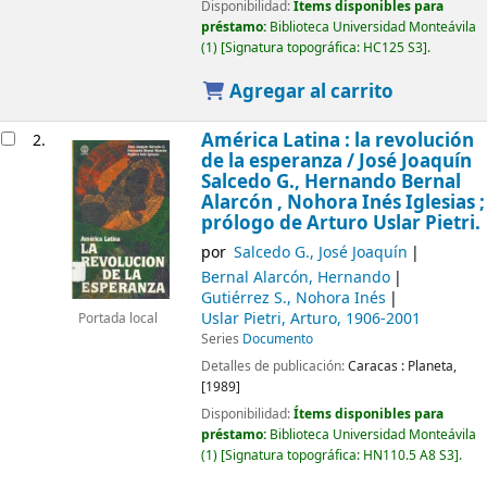
Disponibilidad:
Ítems disponibles para
préstamo:
Biblioteca Universidad Monteávila
(1)
Signatura topográfica:
HC125 S3
.
Agregar al carrito
América Latina : la revolución
2.
de la esperanza /
José Joaquín
Salcedo G., Hernando Bernal
Alarcón , Nohora Inés Iglesias ;
prólogo de Arturo Uslar Pietri.
por
Salcedo G., José Joaquín
Bernal Alarcón, Hernando
Gutiérrez S., Nohora Inés
Uslar Pietri, Arturo
, 1906-2001
Portada local
Series
Documento
Detalles de publicación:
Caracas :
Planeta,
[1989]
Disponibilidad:
Ítems disponibles para
préstamo:
Biblioteca Universidad Monteávila
(1)
Signatura topográfica:
HN110.5 A8 S3
.