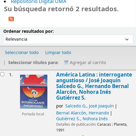
Repositorio Digital UMA
Su búsqueda retornó 2 resultados.
Ordenar
Ordenar por:
Ordenar resultados por:
Seleccionar todo
Limpiar todo
Seleccionar títulos para:
Agregar al carrito
Resultados
América Latina : interrogante
1.
angustioso /
José Joaquín
Salcedo G., Hernando Bernal
Alarcón, Nohora Inés
Gutiérrez S.
por
Salcedo G., José Joaquín
Bernal Alarcón, Hernando
Portada local
Gutiérrez S., Nohora Inés
Detalles de publicación:
Caracas :
Planeta,
1991