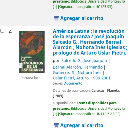
préstamo:
Biblioteca Universidad Monteávila
(1)
Signatura topográfica:
HC125 S3
.
Agregar al carrito
América Latina : la revolución
2.
de la esperanza /
José Joaquín
Salcedo G., Hernando Bernal
Alarcón , Nohora Inés Iglesias ;
prólogo de Arturo Uslar Pietri.
por
Salcedo G., José Joaquín
Bernal Alarcón, Hernando
Gutiérrez S., Nohora Inés
Uslar Pietri, Arturo
, 1906-2001
Portada local
Series
Documento
Detalles de publicación:
Caracas :
Planeta,
[1989]
Disponibilidad:
Ítems disponibles para
préstamo:
Biblioteca Universidad Monteávila
(1)
Signatura topográfica:
HN110.5 A8 S3
.
Agregar al carrito