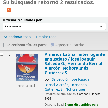
Su búsqueda retornó 2 resultados.
Ordenar
Ordenar por:
Ordenar resultados por:
Seleccionar todo
Limpiar todo
Seleccionar títulos para:
Agregar al carrito
Resultados
América Latina : interrogante
1.
angustioso /
José Joaquín
Salcedo G., Hernando Bernal
Alarcón, Nohora Inés
Gutiérrez S.
por
Salcedo G., José Joaquín
Bernal Alarcón, Hernando
Portada local
Gutiérrez S., Nohora Inés
Detalles de publicación:
Caracas :
Planeta,
1991
Disponibilidad:
Ítems disponibles para