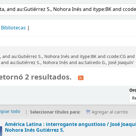
álogo
Bibliotecas
, and au:Gutiérrez S., Nohora Inés and itype:BK and ccode:CG and 
and au:Gutiérrez S., Nohora Inés and au:Salcedo G., José Joaquín'
etornó 2 resultados.
Ord
mpiar todo
Seleccionar títulos para:
Agregar al carrito
América Latina : interrogante angustioso /
José Joaqu
Nohora Inés Gutiérrez S.