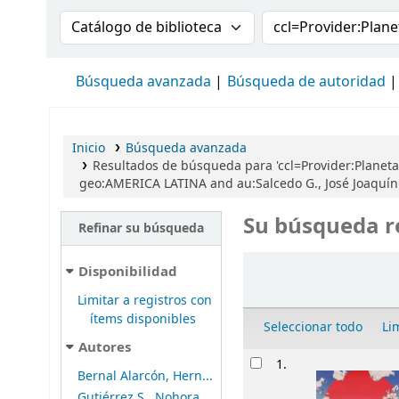
Buscar en el catálogo por:
Buscar en el cat
Búsqueda avanzada
Búsqueda de autoridad
Inicio
Búsqueda avanzada
Resultados de búsqueda para 'ccl=Provider:Planeta
geo:AMERICA LATINA and au:Salcedo G., José Joaquín 
Su búsqueda r
Refinar su búsqueda
Ordenar
Disponibilidad
Limitar a registros con
ítems disponibles
Seleccionar todo
Li
Autores
Resultados
1.
Bernal Alarcón, Hern...
Gutiérrez S., Nohora...