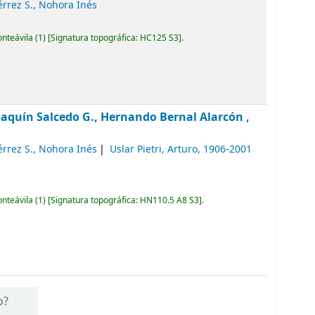
érrez S., Nohora Inés
onteávila
(1)
Signatura topográfica:
HC125 S3
.
oaquín Salcedo G., Hernando Bernal Alarcón ,
érrez S., Nohora Inés
Uslar Pietri, Arturo
, 1906-2001
onteávila
(1)
Signatura topográfica:
HN110.5 A8 S3
.
o?