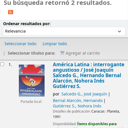
Su búsqueda retornó 2 resultados.
Ordenar
Ordenar por:
Ordenar resultados por:
Seleccionar todo
Limpiar todo
Seleccionar títulos para:
Agregar al carrito
Resultados
América Latina : interrogante
1.
angustioso /
José Joaquín
Salcedo G., Hernando Bernal
Alarcón, Nohora Inés
Gutiérrez S.
por
Salcedo G., José Joaquín
Bernal Alarcón, Hernando
Portada local
Gutiérrez S., Nohora Inés
Detalles de publicación:
Caracas :
Planeta,
1991
Disponibilidad:
Ítems disponibles para