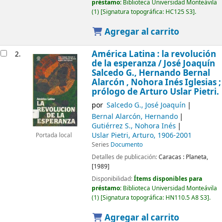
préstamo:
Biblioteca Universidad Monteávila
(1)
Signatura topográfica:
HC125 S3
.
Agregar al carrito
América Latina : la revolución
2.
de la esperanza /
José Joaquín
Salcedo G., Hernando Bernal
Alarcón , Nohora Inés Iglesias ;
prólogo de Arturo Uslar Pietri.
por
Salcedo G., José Joaquín
Bernal Alarcón, Hernando
Gutiérrez S., Nohora Inés
Uslar Pietri, Arturo
, 1906-2001
Portada local
Series
Documento
Detalles de publicación:
Caracas :
Planeta,
[1989]
Disponibilidad:
Ítems disponibles para
préstamo:
Biblioteca Universidad Monteávila
(1)
Signatura topográfica:
HN110.5 A8 S3
.
Agregar al carrito