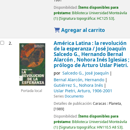
1991
Disponibilidad:
Ítems disponibles para
préstamo:
Biblioteca Universidad Monteávila
(1)
Signatura topográfica:
HC125 S3
.
Agregar al carrito
América Latina : la revolución
2.
de la esperanza /
José Joaquín
Salcedo G., Hernando Bernal
Alarcón , Nohora Inés Iglesias ;
prólogo de Arturo Uslar Pietri.
por
Salcedo G., José Joaquín
Bernal Alarcón, Hernando
Gutiérrez S., Nohora Inés
Uslar Pietri, Arturo
, 1906-2001
Portada local
Series
Documento
Detalles de publicación:
Caracas :
Planeta,
[1989]
Disponibilidad:
Ítems disponibles para
préstamo:
Biblioteca Universidad Monteávila
(1)
Signatura topográfica:
HN110.5 A8 S3
.