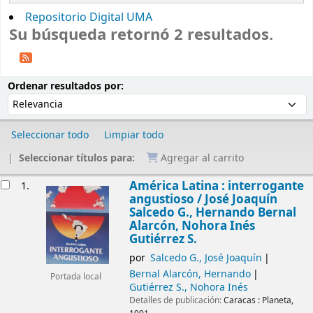
Repositorio Digital UMA
Su búsqueda retornó 2 resultados.
Ordenar
Ordenar por:
Ordenar resultados por:
Seleccionar todo
Limpiar todo
Seleccionar títulos para:
Agregar al carrito
Resultados
América Latina : interrogante
1.
angustioso /
José Joaquín
Salcedo G., Hernando Bernal
Alarcón, Nohora Inés
Gutiérrez S.
por
Salcedo G., José Joaquín
Bernal Alarcón, Hernando
Portada local
Gutiérrez S., Nohora Inés
Detalles de publicación:
Caracas :
Planeta,