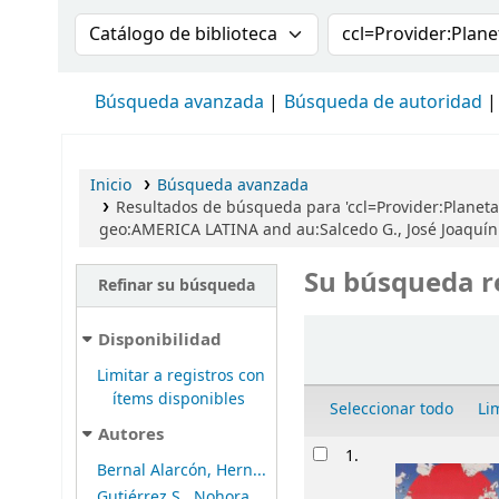
Buscar en el catálogo por:
Buscar en el cat
Búsqueda avanzada
Búsqueda de autoridad
Inicio
Búsqueda avanzada
Resultados de búsqueda para 'ccl=Provider:Planeta
geo:AMERICA LATINA and au:Salcedo G., José Joaquín
Su búsqueda r
Refinar su búsqueda
Ordenar
Disponibilidad
Limitar a registros con
ítems disponibles
Seleccionar todo
Li
Autores
Resultados
1.
Bernal Alarcón, Hern...
Gutiérrez S., Nohora...