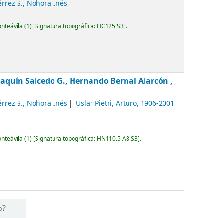
érrez S., Nohora Inés
onteávila
(1)
Signatura topográfica:
HC125 S3
.
oaquín Salcedo G., Hernando Bernal Alarcón ,
érrez S., Nohora Inés
Uslar Pietri, Arturo
, 1906-2001
onteávila
(1)
Signatura topográfica:
HN110.5 A8 S3
.
o?