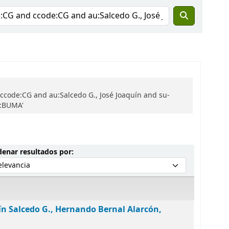
ccode:CG and au:Salcedo G., José Joaquín and su-
h:BUMA'
Ordenar por:
enar resultados por:
ín Salcedo G., Hernando Bernal Alarcón,