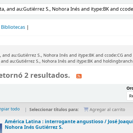
álogo
Bibliotecas
, and au:Gutiérrez S., Nohora Inés and itype:BK and ccode:CG and 
 and au:Gutiérrez S., Nohora Inés and itype:BK and holdingbranc
etornó 2 resultados.
Ord
mpiar todo
Seleccionar títulos para:
Agregar al carrito
América Latina : interrogante angustioso /
José Joaqu
Nohora Inés Gutiérrez S.