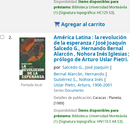
Disponibilidad:
Ítems disponibles para
préstamo:
Biblioteca Universidad Monteávila
(1)
Signatura topográfica:
HC125 S3
.
Agregar al carrito
América Latina : la revolución
2.
de la esperanza /
José Joaquín
Salcedo G., Hernando Bernal
Alarcón , Nohora Inés Iglesias ;
prólogo de Arturo Uslar Pietri.
por
Salcedo G., José Joaquín
Bernal Alarcón, Hernando
Gutiérrez S., Nohora Inés
Uslar Pietri, Arturo
, 1906-2001
Portada local
Series
Documento
Detalles de publicación:
Caracas :
Planeta,
[1989]
Disponibilidad:
Ítems disponibles para
préstamo:
Biblioteca Universidad Monteávila
(1)
Signatura topográfica:
HN110.5 A8 S3
.