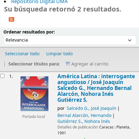
Repositorio Digital UMA
Su búsqueda retornó 2 resultados.
Ordenar
Ordenar por:
Ordenar resultados por:
Seleccionar todo
Limpiar todo
Seleccionar títulos para:
Agregar al carrito
Resultados
América Latina : interrogante
1.
angustioso /
José Joaquín
Salcedo G., Hernando Bernal
Alarcón, Nohora Inés
Gutiérrez S.
por
Salcedo G., José Joaquín
Bernal Alarcón, Hernando
Portada local
Gutiérrez S., Nohora Inés
Detalles de publicación:
Caracas :
Planeta,
1991