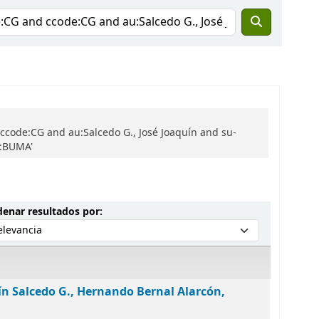
ccode:CG and au:Salcedo G., José Joaquín and su-
h:BUMA'
Ordenar por:
enar resultados por:
ín Salcedo G., Hernando Bernal Alarcón,