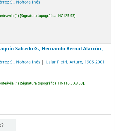
érrez S., Nohora Inés
onteávila
(1)
Signatura topográfica:
HC125 S3
.
oaquín Salcedo G., Hernando Bernal Alarcón ,
érrez S., Nohora Inés
Uslar Pietri, Arturo
, 1906-2001
onteávila
(1)
Signatura topográfica:
HN110.5 A8 S3
.
o?