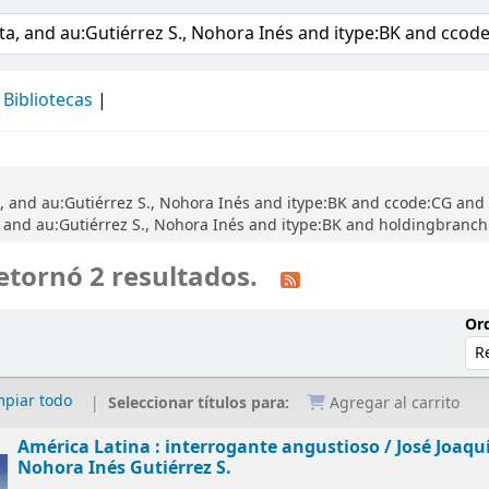
álogo
Bibliotecas
, and au:Gutiérrez S., Nohora Inés and itype:BK and ccode:CG and 
 and au:Gutiérrez S., Nohora Inés and itype:BK and holdingbranc
etornó 2 resultados.
Ord
mpiar todo
Seleccionar títulos para:
Agregar al carrito
América Latina : interrogante angustioso /
José Joaqu
Nohora Inés Gutiérrez S.