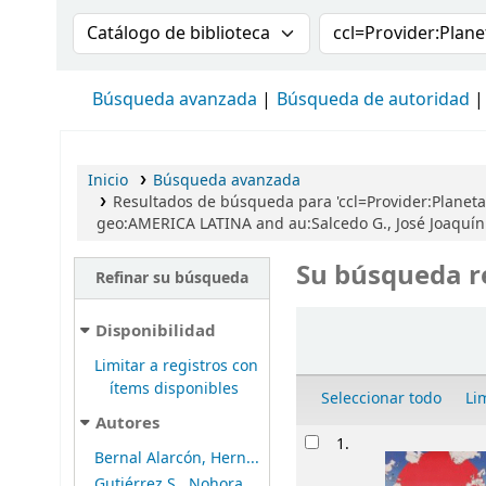
Buscar en el catálogo por:
Buscar en el cat
Búsqueda avanzada
Búsqueda de autoridad
Inicio
Búsqueda avanzada
Resultados de búsqueda para 'ccl=Provider:Planeta
geo:AMERICA LATINA and au:Salcedo G., José Joaquín
Su búsqueda r
Refinar su búsqueda
Ordenar
Disponibilidad
Limitar a registros con
ítems disponibles
Seleccionar todo
Li
Autores
Resultados
1.
Bernal Alarcón, Hern...
Gutiérrez S., Nohora...